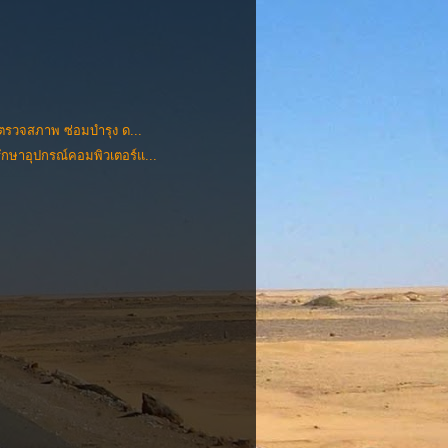
รตรวจสภาพ ซ่อมบำรุง ด...
กษาอุปกรณ์คอมพิวเตอร์แ...