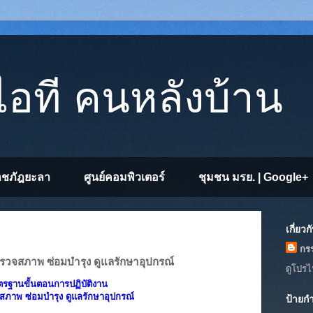
อที คนหลังบ้าน
าชภัฎยะลา
ศูนย์คอมพิวเตอร์
ชุมชน มรย. | Google+
เกี่ยวก
กร
ตรวจสภาพ ซ่อมบำรุง ดูแลรักษาอุปกรณ์
ดูโปรไ
รฐานขั้นตอนการปฏิบัติงาน
ภาพ ซ่อมบำรุง ดูแลรักษาอุปกรณ์
ป้ายกำ