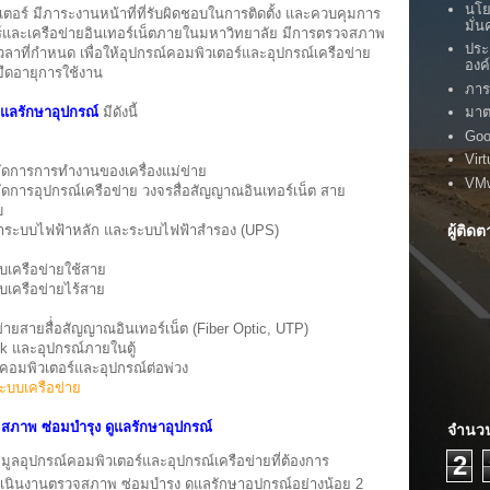
นโย
 มีภาระงานหน้าที่ที่รับผิดชอบในการติดตั้ง และควบคุมการ
มั่
และเครือข่ายอินเทอร์เน็ตภายในมหาวิทยาลัย มีการตรวจสภาพ
ประ
ลาที่กำหนด เพื่อให้อุปกรณ์คอมพิวเตอร์และอุปกรณ์เครือข่าย
องค
ยืดอายุการใช้งาน
ภาร
ูแลรักษาอุปกรณ์
มีดังนี้
มาต
Goo
Vir
จัดการการทำงานของเครื่องแม่ข่าย
VM
จัดการอุปกรณ์เครือข่าย วงจรสื่อสัญญาณอินเทอร์เน็ต สาย
บ
รักษาระบบไฟฟ้าหลัก และระบบไฟฟ้าสำรอง (UPS)
ผู้ติด
บบเครือข่ายใช้สาย
บเครือข่ายไร้สาย
งข่ายสายสื่่อสัญญาณอินเทอร์เน็ต (Fiber Optic, UTP)
Rack และอุปกรณ์ภายในตู้
่องคอมพิวเตอร์และอุปกรณ์ต่อพ่วง
ะบบเครือข่าย
สภาพ ซ่อมบำรุง ดูแลรักษาอุปกรณ์
จำนวน
2
้อมูลอุปกรณ์คอมพิวเตอร์และอุปกรณ์เครือข่ายที่ต้องการ
ำเนินงานตรวจสภาพ ซ่อมบำรุง ดูแลรักษาอุปกรณ์อย่างน้อย 2