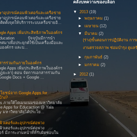
คลังบทความของบล็อก
▼
2013
(19)
ษาอุปกรณ์คอมพิวเตอร์และเครือข่าย
ษาอุปกรณ์คอมพิวเตอร์และเครือข่าย
►
พฤษภาคม
(1)
ตั้งจุดให้บริการระบบเครือข่ายอิ...
►
เมษายน
(12)
ogle Apps เพิ่มประสิทธิภาพในองค์กร
▼
มีนาคม
(2)
 Education ปัจจุบันมีการนำ
(ร่าง)ขั้นตอนการปฏิบัติงาน กา
มาเพื่อประยุกต์ใช้เป็นเครื่องมือและ
ับองค์กร และบ...
งานตรวจสภาพ ซ่อมบำรุง ดูแลรั
►
กุมภาพันธ์
(2)
สารร่วมกันภายในองค์กร
►
มกราคม
(2)
ogle Apps เพิ่มประสิทธิภาพในองค์กร
ัฎยะลา) ตอน จัดการเอกสารร่วมกัน
►
2012
(1)
oogle Docs + Google ...
ะโยชน์จาก Google Apps for
บ้าง?
ps ภายใต้โดเมนเนมของมหาวิทยาลัย
e Apps for Educaction @ Yala
ty มหาวิทยาลัยได้ประโย...
พิวเตอร์และอุปกรณ์ต่อพ่วง
คอมพิวเตอร์และอุปกรณ์ต่อพ่วง
ร์ มีภาระงานหน้าที่ที่รับผิดชอบใน