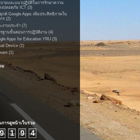
บายและแนวปฏิบัติในการรักษาความ
นคงปลอดภัย ICT
(3)
ยุกต์ Google Apps เพิ่มประสิทธิภาพใน
์กร
(2)
ะงานประจำ
(7)
รฐานขั้นตอนการปฏิบัติงาน
(4)
gle Apps for Education YRU
(3)
tual Device
(1)
ware
(1)
ตาม
การดูหน้าเว็บรวม
9
1
9
4